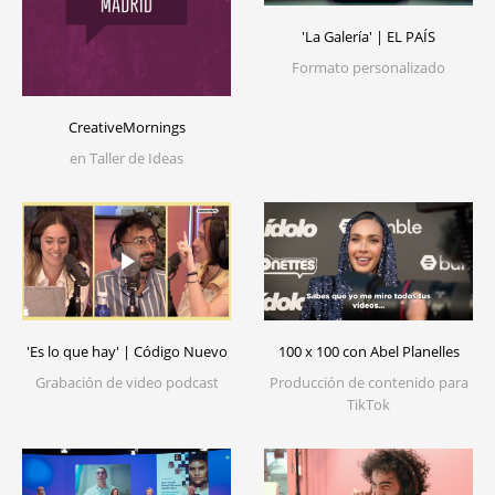
'La Galería' | EL PAÍS
Formato personalizado
CreativeMornings
en Taller de Ideas
100 x 100 con Abel Planelles
'Es lo que hay' | Código Nuevo
Producción de contenido para
Grabación de video podcast
TikTok