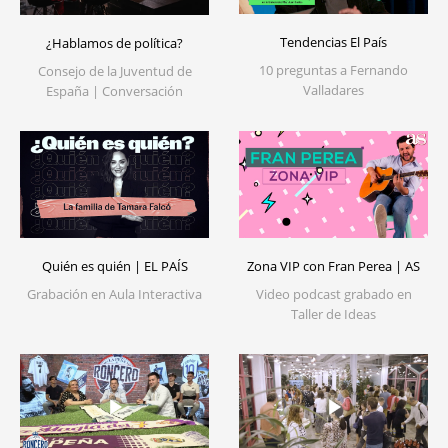
Tendencias El País
¿Hablamos de política?
10 preguntas a Fernando
Consejo de la Juventud de
Valladares
España | Conversación
Quién es quién | EL PAÍS
Zona VIP con Fran Perea | AS
Grabación en Aula Interactiva
Video podcast grabado en
Taller de Ideas