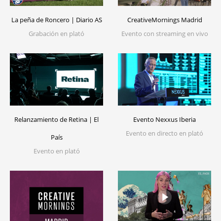
La peña de Roncero | Diario AS
CreativeMornings Madrid
Grabación en plató
Evento con streaming en vivo
Relanzamiento de Retina | El
Evento Nexxus Iberia
Evento en directo en plató
País
Evento en plató