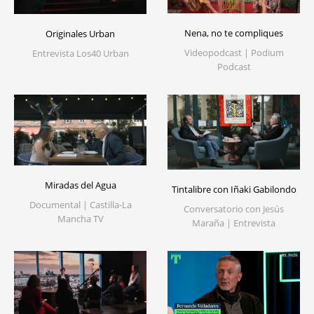
Nena, no te compliques
Originales Urban
Videopodcast | Podium
Entrevista Los40 Urban
Podcast
Miradas del Agua
Tintalibre con Iñaki Gabilondo
Documental | Castilla-La
Conversatorio con Jesús
Mancha TV
Maraña | Entrevista